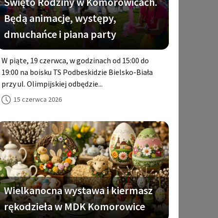
Święto Rodziny w Komorowicach.
Będą animacje, występy,
dmuchańce i piana party
W piąte, 19 czerwca, w godzinach od 15:00 do
19:00 na boisku TS Podbeskidzie Bielsko-Biała
przy ul. Olimpijskiej odbędzie...
15 czerwca 2026
Wielkanocna wystawa i kiermasz
rękodzieła w MDK Komorowice