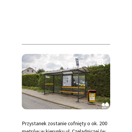
Przystanek zostanie cofnięty o ok. 200
metrów w kierunku ul. Czeladniczej (w