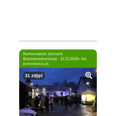
Komorowicki Jarmark
Bożonarodzeniowy - 22.12.2018 •
fot.
komorowice.pl,
31 zdjęć