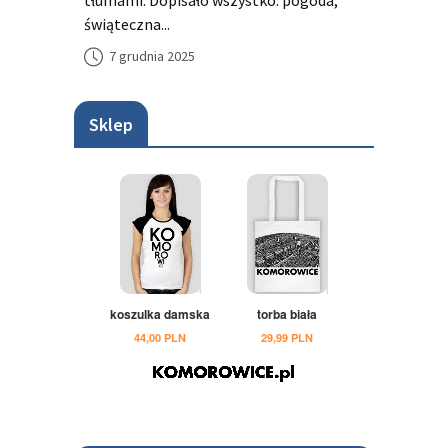
tłumami. Dopisało wszystko: pogoda,
świąteczna...
7 grudnia 2025
Sklep